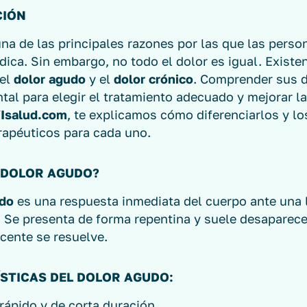
CIÓN
una de las principales razones por las que las pers
ica. Sin embargo, no todo el dolor es igual. Existe
 el
dolor agudo
y el
dolor crónico
. Comprender sus d
al para elegir el tratamiento adecuado y mejorar la
Isalud.com
, te explicamos cómo diferenciarlos y l
rapéuticos para cada uno.
L DOLOR AGUDO?
udo
es una respuesta inmediata del cuerpo ante una 
 Se presenta de forma repentina y suele desaparece
cente se resuelve.
STICAS DEL DOLOR AGUDO:
 rápido y de corta duración.