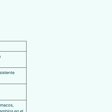
)
sistente
ármacos,
cambios en el