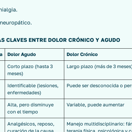
ialgia.
 neuropático.
AS CLAVES ENTRE DOLOR CRÓNICO Y AGUDO
ca
Dolor Agudo
Dolor Crónico
Corto plazo (hasta 3
Largo plazo (más de 3 meses
meses)
Identificable (lesiones,
Puede ser desconocida o per
enfermedades)
Alta, pero disminuye
Variable, puede aumentar
con el tiempo
Analgésicos, reposo,
Manejo multidisciplinario: f
curación de la causa
terapia física, psicológica y 