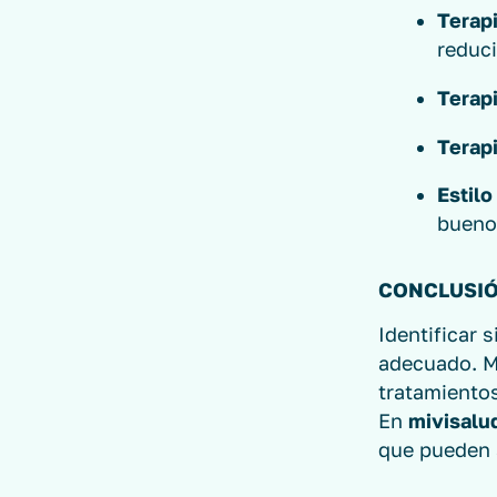
Terapi
reduci
Terapi
Terapi
Estilo
bueno
CONCLUSI
Identificar s
adecuado. M
tratamientos
En
mivisalu
que pueden a