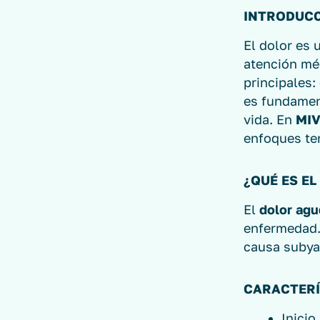
INTRODUC
El dolor es 
atención méd
principales:
es fundament
vida. En
MIV
enfoques te
¿QUÉ ES E
El
dolor ag
enfermedad.
causa subya
CARACTERÍ
Inicio