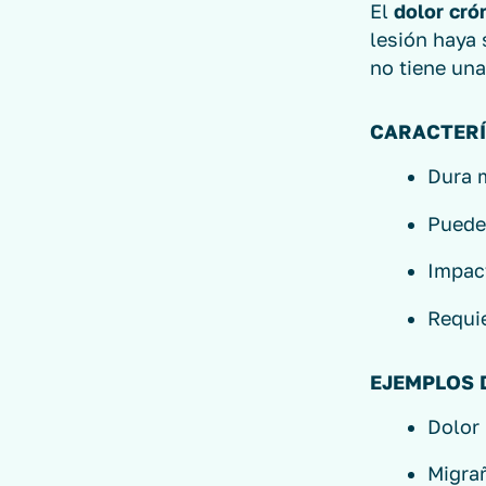
El
dolor cró
lesión haya
no tiene una
CARACTERÍ
Dura 
Puede
Impact
Requie
EJEMPLOS 
Dolor
Migra