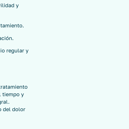
ilidad y
ntamiento.
ación.
io regular y
 tratamiento
l tiempo y
ral.
o del dolor