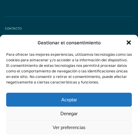
CONTACTO
Gestionar el consentimiento
Pide tu cita
info@mivisalud.com
Para ofrecer las mejores experiencias, utilizamos tecnologías como las
cookies para almacenar y/o acceder a la información del dispositivo.
El consentimiento de estas tecnologías nos permitirá procesar datos
como el comportamiento de navegación o las identificaciones únicas
Linkedin
en este sitio. No consentir o retirar el consentimiento, puede afectar
negativamente a ciertas características y funciones.
Instagram
Youtube
Aceptar
Suscríbete a la newsletter
Denegar
Ver preferencias
Aviso Legal
Política de privacidad
Política de cookies
© 2026 - MIVI GLOBAL INVESTMENT