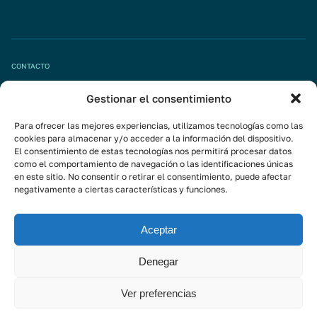
CONTACTO
Gestionar el consentimiento
Pide tu cita
info@mivisalud.com
Para ofrecer las mejores experiencias, utilizamos tecnologías como las
cookies para almacenar y/o acceder a la información del dispositivo.
El consentimiento de estas tecnologías nos permitirá procesar datos
como el comportamiento de navegación o las identificaciones únicas
Linkedin
en este sitio. No consentir o retirar el consentimiento, puede afectar
negativamente a ciertas características y funciones.
Instagram
Youtube
Aceptar
Suscríbete a la newsletter
Denegar
Ver preferencias
Aviso Legal
Política de privacidad
Política de cookies
© 2026 - MIVI GLOBAL INVESTMENT