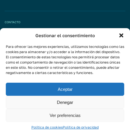
CONTACTO
Gestionar el consentimiento
Pide tu cita
info@mivisalud.com
Para ofrecer las mejores experiencias, utilizamos tecnologías como las
cookies para almacenar y/o acceder a la información del dispositivo.
El consentimiento de estas tecnologías nos permitirá procesar datos
como el comportamiento de navegación o las identificaciones únicas
Linkedin
en este sitio. No consentir o retirar el consentimiento, puede afectar
negativamente a ciertas características y funciones.
Instagram
Youtube
Aceptar
Suscríbete a la newsletter
Denegar
Ver preferencias
Aviso Legal
Política de privacidad
Política de cookies
© 2026 - MIVI GLOBAL INVESTMENT
Política de cookies
Política de privacidad