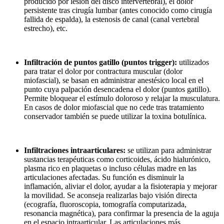
producido por lesión del disco intervertebral), el dolor
persistente tras cirugía lumbar (antes conocido como cirugía
fallida de espalda), la estenosis de canal (canal vertebral
estrecho), etc.
Infiltración de puntos gatillo (puntos trigger):
utilizados
para tratar el dolor por contractura muscular (dolor
miofascial), se basan en administrar anestésico local en el
punto cuya palpación desencadena el dolor (puntos gatillo).
Permite bloquear el estímulo doloroso y relajar la musculatura.
En casos de dolor miofascial que no cede tras tratamiento
conservador también se puede utilizar la toxina botulínica.
Infiltraciones intraarticulares:
se utilizan para administrar
sustancias terapéuticas como corticoides, ácido hialurónico,
plasma rico en plaquetas o incluso células madre en las
articulaciones afectadas. Su función es disminuir la
inflamación, aliviar el dolor, ayudar a la fisioterapia y mejorar
la movilidad. Se aconseja realizarlas bajo visión directa
(ecografía, fluoroscopia, tomografía computarizada,
resonancia magnética), para confirmar la presencia de la aguja
en el espacio intraarticular. Las articulaciones más