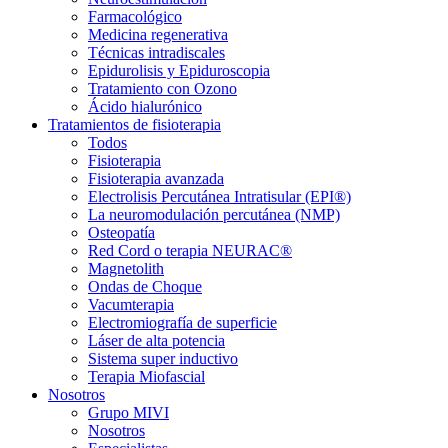
Farmacológico
Medicina regenerativa
Técnicas intradiscales
Epidurolisis y Epiduroscopia
Tratamiento con Ozono
Ácido hialurónico
Tratamientos de fisioterapia
Todos
Fisioterapia
Fisioterapia avanzada
Electrolisis Percutánea Intratisular (EPI®)
La neuromodulación percutánea (NMP)
Osteopatía
Red Cord o terapia NEURAC®
Magnetolith
Ondas de Choque
Vacumterapia
Electromiografía de superficie
Láser de alta potencia
Sistema super inductivo
Terapia Miofascial
Nosotros
Grupo MIVI
Nosotros