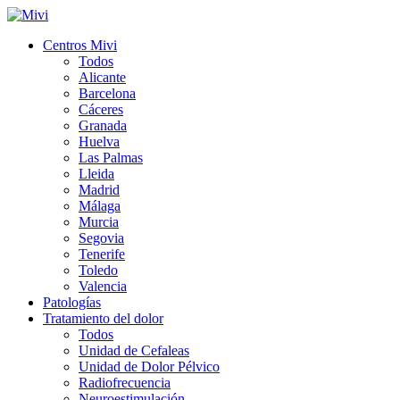
Centros Mivi
Todos
Alicante
Barcelona
Cáceres
Granada
Huelva
Las Palmas
Lleida
Madrid
Málaga
Murcia
Segovia
Tenerife
Toledo
Valencia
Patologías
Tratamiento del dolor
Todos
Unidad de Cefaleas
Unidad de Dolor Pélvico
Radiofrecuencia
Neuroestimulación