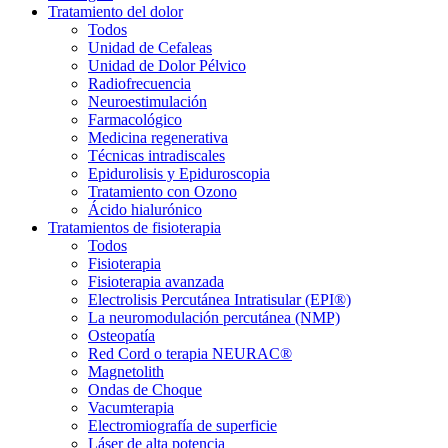
Tratamiento del dolor
Todos
Unidad de Cefaleas
Unidad de Dolor Pélvico
Radiofrecuencia
Neuroestimulación
Farmacológico
Medicina regenerativa
Técnicas intradiscales
Epidurolisis y Epiduroscopia
Tratamiento con Ozono
Ácido hialurónico
Tratamientos de fisioterapia
Todos
Fisioterapia
Fisioterapia avanzada
Electrolisis Percutánea Intratisular (EPI®)
La neuromodulación percutánea (NMP)
Osteopatía
Red Cord o terapia NEURAC®
Magnetolith
Ondas de Choque
Vacumterapia
Electromiografía de superficie
Láser de alta potencia