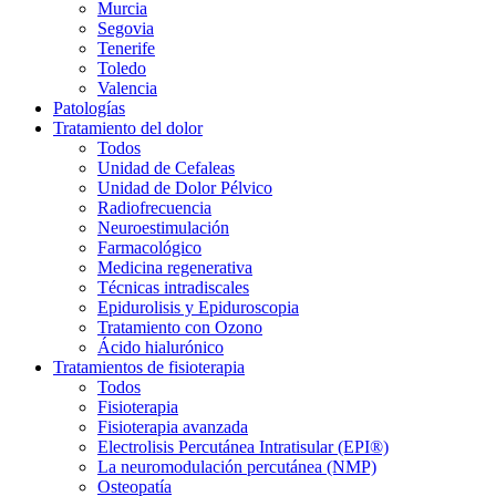
Murcia
Segovia
Tenerife
Toledo
Valencia
Patologías
Tratamiento del dolor
Todos
Unidad de Cefaleas
Unidad de Dolor Pélvico
Radiofrecuencia
Neuroestimulación
Farmacológico
Medicina regenerativa
Técnicas intradiscales
Epidurolisis y Epiduroscopia
Tratamiento con Ozono
Ácido hialurónico
Tratamientos de fisioterapia
Todos
Fisioterapia
Fisioterapia avanzada
Electrolisis Percutánea Intratisular (EPI®)
La neuromodulación percutánea (NMP)
Osteopatía