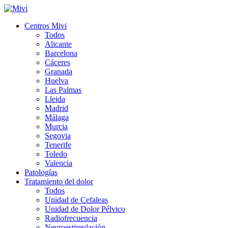
Centros Mivi
Todos
Alicante
Barcelona
Cáceres
Granada
Huelva
Las Palmas
Lleida
Madrid
Málaga
Murcia
Segovia
Tenerife
Toledo
Valencia
Patologías
Tratamiento del dolor
Todos
Unidad de Cefaleas
Unidad de Dolor Pélvico
Radiofrecuencia
Neuroestimulación