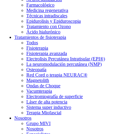
Farmacológico
Medicina regenerativa
Técnicas intradiscales
Epidurolisis y Epiduroscopia
Tratamiento con Ozono
Ácido hialurónico
Tratamientos de fisioterapia
Todos
Fisioterapia
Fisioterapia avanzada
Electrolisis Percutánea Intratisular (EPI®)
La neuromodulación percutánea (NMP)
Osteopatía
Red Cord o terapia NEURAC®
Magnetolith
Ondas de Choque
Vacumterapia
Electromiografía de superficie
Láser de alta potencia
Sistema super inductivo
Terapia Miofascial
Nosotros
Grupo MIVI
Nosotros