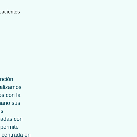
ención
ealizamos
os con la
mano sus
us
eadas con
 permite
 centrada en