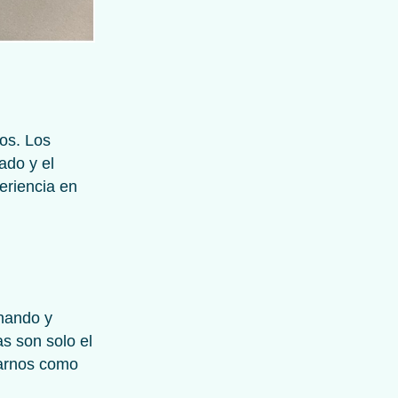
vos. Los
ado y el
eriencia en
onando y
s son solo el
darnos como