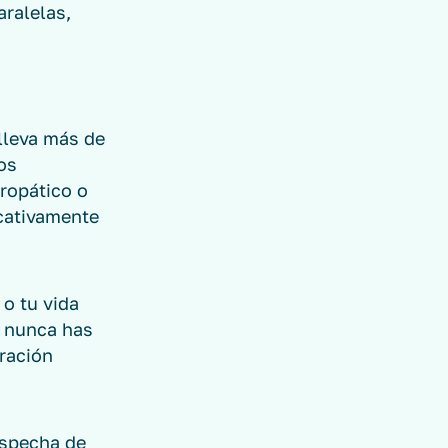
ralelas,
 lleva más de
os
ropático o
icativamente
 o tu vida
e nunca has
oración
ospecha de