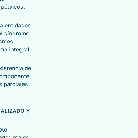
 pélvicos.
a entidades
 el síndrome
ismos
ma integral.
xistencia de
 componente
s parciales
NALIZADO Y
olo
ades reales