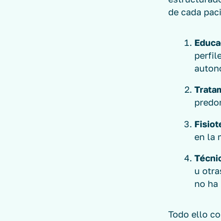
de cada paci
Educa
perfil
auton
Trata
predom
Fisiot
en la 
Técni
u otra
no ha
Todo ello co