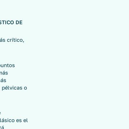
STICO DE
s crítico,
puntos
 más
más
s pélvicas o
e
lásico es el
tá