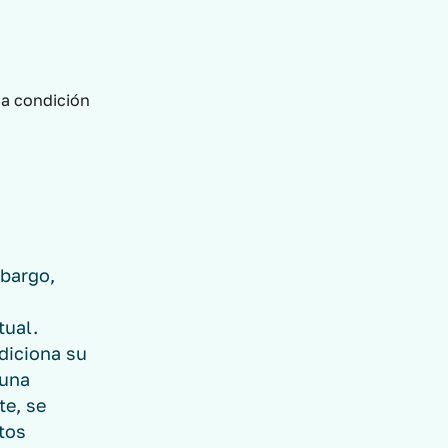
mbargo,
tual.
diciona su
 una
te, se
tos