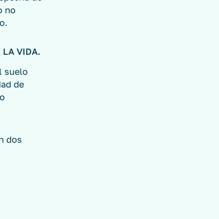
o no
o.
 LA VIDA.
l suelo
dad de
to
en dos