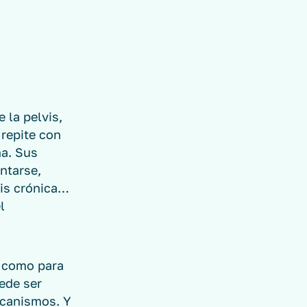
.
 la pelvis,
 repite con
na. Sus
entarse,
tis crónica…
l
s como para
uede ser
ecanismos. Y