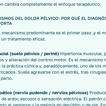
ión cambia completamente el enfoque terapéutico.
ISMOS DEL DOLOR PÉLVICO: POR QUÉ EL DIAGNÓ
PORTA
el mecanismo predominante es el primer paso ,y el má
 un tratamiento eficaz.
cial (suelo pélvico / periné)
Hipertonía muscular, 
vos y alteración del control motor. Es el mecanismo
 la práctica clínica y, paradójicamente, uno de los 
ticados. Suele agravarse con el estrés, tras cirugía
 parto.
pático (nervio pudendo / nervios pélvicos)
Produc
de ardor, escozor o sensación eléctrica. El patrón c
o al sentarse y la mejoría en decúbito o de pie. Es