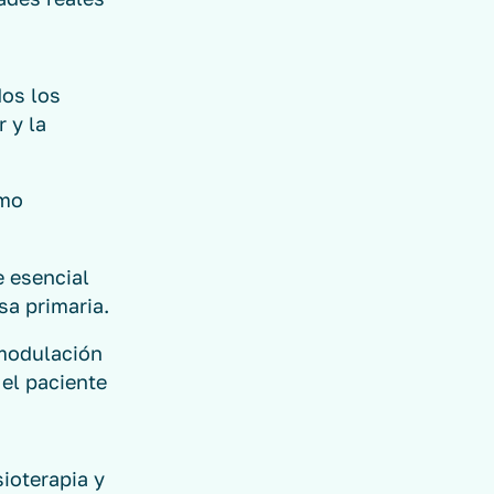
dos los
 y la
smo
 esencial
sa primaria.
modulación
 el paciente
sioterapia y