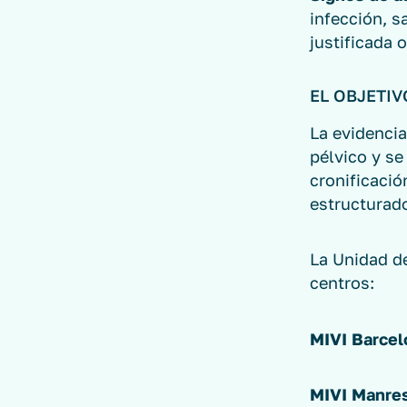
infección, 
justificada 
EL OBJETIV
La evidencia
pélvico y se
cronificació
estructurado
La Unidad d
centros:
MIVI Barcelo
MIVI Manre