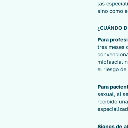
las especia
sino como e
¿CUÁNDO D
Para profes
tres meses 
convenciona
miofascial 
el riesgo de
Para pacien
sexual, si s
recibido una
especializa
Signos de al