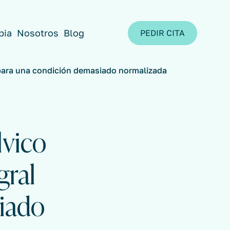
pia
Nosotros
Blog
PEDIR CITA
 para una condición demasiado normalizada
lvico
gral
iado