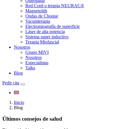
Osteopatía
Red Cord o terapia NEURAC®
Magnetolith
Ondas de Choque
Vacumterapia
Electromiografía de superficie
Láser de alta potencia
Sistema super inductivo
Terapia Miofascial
Nosotros
Grupo MIVI
Nosotros
Especialistas
Talks
Blog
Pedir cita
Inicio
Blog
Últimos consejos de salud