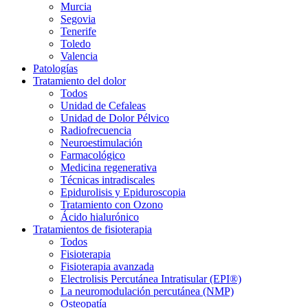
Murcia
Segovia
Tenerife
Toledo
Valencia
Patologías
Tratamiento del dolor
Todos
Unidad de Cefaleas
Unidad de Dolor Pélvico
Radiofrecuencia
Neuroestimulación
Farmacológico
Medicina regenerativa
Técnicas intradiscales
Epidurolisis y Epiduroscopia
Tratamiento con Ozono
Ácido hialurónico
Tratamientos de fisioterapia
Todos
Fisioterapia
Fisioterapia avanzada
Electrolisis Percutánea Intratisular (EPI®)
La neuromodulación percutánea (NMP)
Osteopatía