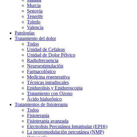
Murcia
Segovia
Tenerife
Toledo
Valencia
Patologías
Tratamiento del dolor
Todos
Unidad de Cefaleas
Unidad de Dolor Pélvico
Radiofrecuencia
Neuroestimulación
Farmacológico
Medicina regenerativa
Técnicas intradiscales
Epidurolisis y Epiduroscopia
Tratamiento con Ozono
Ácido hialurónico
Tratamientos de fisioterapia
Todos
Fisioterapia
Fisioterapia avanzada
Electrolisis Percutánea Intratisular (EPI®)
La neuromodulación percutánea (NMP)