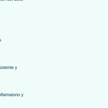
s
istente y
nflamatorio y