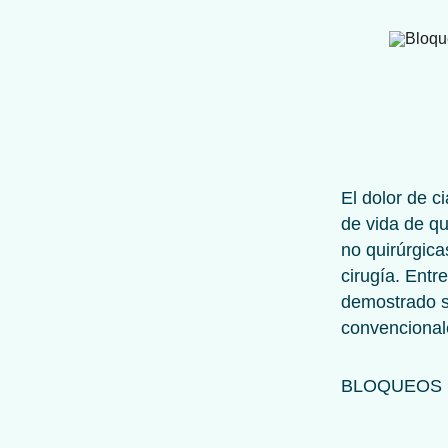
El dolor de c
de vida de q
no quirúrgica
cirugía. Entr
demostrado s
convencionale
BLOQUEOS 