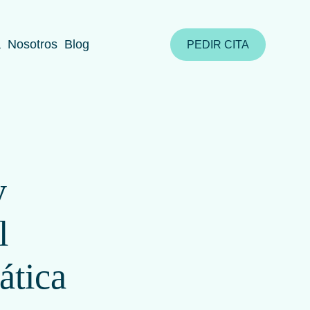
a
Nosotros
Blog
PEDIR CITA
y
l
ática