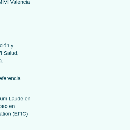
ción y
I Salud,
a.
eferencia
 Cum Laude en
opeo en
ation (EFIC)