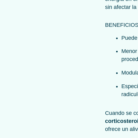
sin afectar la
BENEFICIO
Puede 
Menor 
proced
Modula
Especi
radicu
Cuando se c
corticostero
ofrece un ali