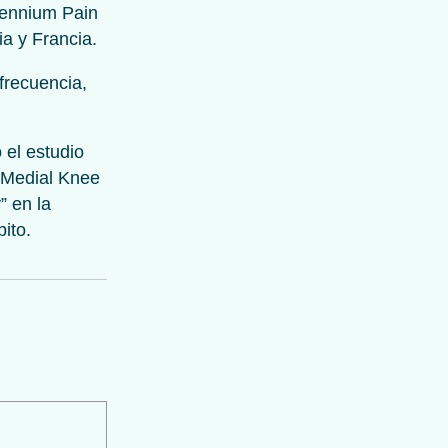
lennium Pain
ia y Francia.
ofrecuencia,
 el estudio
c Medial Knee
” en la
ito.