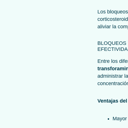
Los bloqueos 
corticosteroi
aliviar la co
BLOQUEOS 
EFECTIVID
Entre los dif
transforami
administrar 
concentració
Ventajas del
Mayor 