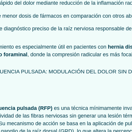
 rápido del dolor mediante reducción de la inflamación rad
 menor dosis de fármacos en comparación con otros ab
e diagnóstico preciso de la raíz nerviosa responsable del
miento es especialmente útil en pacientes con
hernia di
 o foraminal
, donde la compresión radicular es más foca
UENCIA PULSADA: MODULACIÓN DEL DOLOR SIN 
uencia pulsada (RFP)
es una técnica mínimamente inv
ividad de las fibras nerviosas sin generar una lesión tér
. Su mecanismo de acción se basa en la aplicación de pu
 ganglio de la raíz dorsal (GRD), lo que altera la percepc