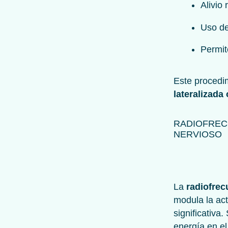
Alivio
Uso de
Permit
Este procedi
lateralizada
RADIOFREC
NERVIOSO
La
radiofrec
modula la act
significativa
energía en el