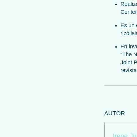
Realiz
Center
Es un 
rizólis
En inv
“The N
Joint 
revist
AUTOR
Irene Ju