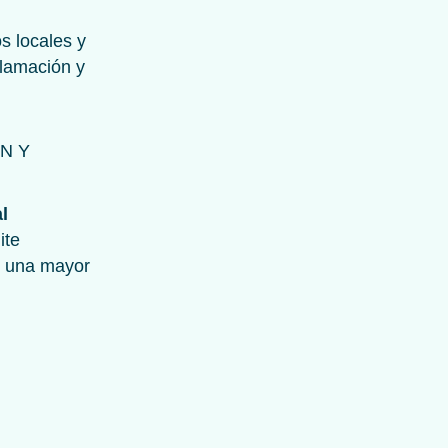
s locales y
nflamación y
N Y
l
ite
o una mayor