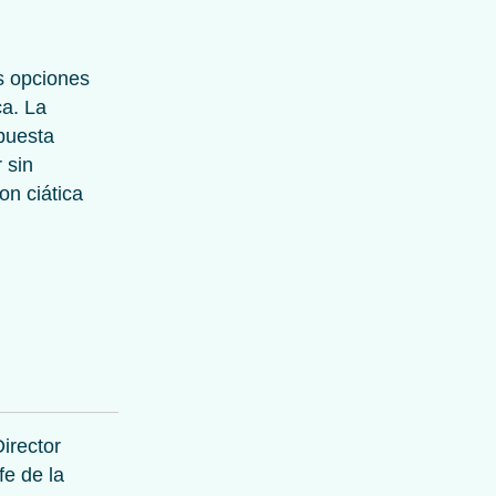
s opciones
ca. La
spuesta
 sin
on ciática