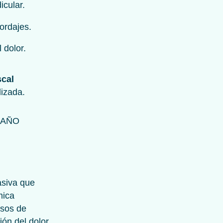
icular.
ordajes.
 dolor.
scal
lizada.
DAÑO
asiva que
mica
lsos de
ión del dolor