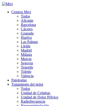
Centros Mivi
Todos
Alicante
Barcelona
Cáceres
Granada
Huelva
Las Palmas
Lleida
Madrid
Málaga
Murcia
Segovia
Tenerife
Toledo
Valencia
Patologías
Tratamiento del dolor
Todos
Unidad de Cefaleas
Unidad de Dolor Pélvico
Radiofrecuencia
Neuroestimulación