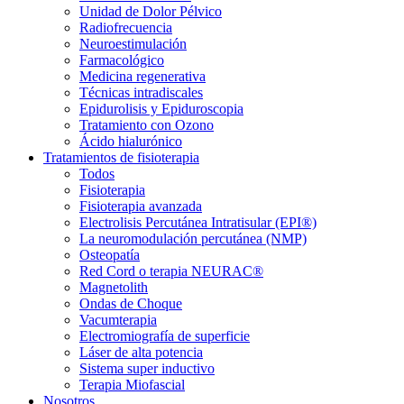
Unidad de Dolor Pélvico
Radiofrecuencia
Neuroestimulación
Farmacológico
Medicina regenerativa
Técnicas intradiscales
Epidurolisis y Epiduroscopia
Tratamiento con Ozono
Ácido hialurónico
Tratamientos de fisioterapia
Todos
Fisioterapia
Fisioterapia avanzada
Electrolisis Percutánea Intratisular (EPI®)
La neuromodulación percutánea (NMP)
Osteopatía
Red Cord o terapia NEURAC®
Magnetolith
Ondas de Choque
Vacumterapia
Electromiografía de superficie
Láser de alta potencia
Sistema super inductivo
Terapia Miofascial
Nosotros