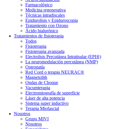
Farmacológico
Medicina regenerativa
Técnicas intradiscales
Epidurolisis y Epiduroscopia
Tratamiento con Ozono
Ácido hialurónico
Tratamientos de fisioterapia
Todos
Fisioterapia
Fisioterapia avanzada
Electrolisis Percutánea Intratisular (EPI®)
La neuromodulación percutánea (NMP)
Osteopatía
Red Cord o terapia NEURAC®
Magnetolith
Ondas de Choque
Vacumterapia
Electromiografía de superficie
Láser de alta potencia
Sistema super inductivo
Terapia Miofascial
Nosotros
Grupo MIVI
Nosotros