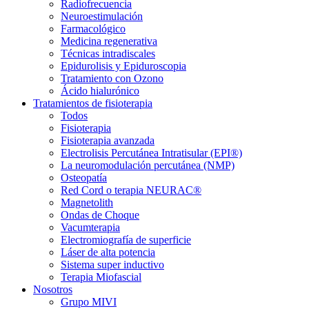
Radiofrecuencia
Neuroestimulación
Farmacológico
Medicina regenerativa
Técnicas intradiscales
Epidurolisis y Epiduroscopia
Tratamiento con Ozono
Ácido hialurónico
Tratamientos de fisioterapia
Todos
Fisioterapia
Fisioterapia avanzada
Electrolisis Percutánea Intratisular (EPI®)
La neuromodulación percutánea (NMP)
Osteopatía
Red Cord o terapia NEURAC®
Magnetolith
Ondas de Choque
Vacumterapia
Electromiografía de superficie
Láser de alta potencia
Sistema super inductivo
Terapia Miofascial
Nosotros
Grupo MIVI