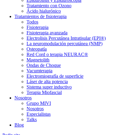
Epidurolisis y Epiduroscopia
Tratamiento con Ozono
Ácido hialurónico
Tratamientos de fisioterapia
Todos
Fisioterapia
Fisioterapia avanzada
Electrolisis Percutánea Intratisular (EPI®)
La neuromodulación percutánea (NMP)
Osteopatía
Red Cord o terapia NEURAC®
Magnetolith
Ondas de Choque
Vacumterapia
Electromiografía de superficie
Láser de alta potencia
Sistema super inductivo
Terapia Miofascial
Nosotros
Grupo MIVI
Nosotros
Especialistas
Talks
Blog