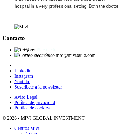
hospital in a very professional setting. Both the doctor
and the assistant are client oriented and make you
feel taken care of.
Contacto
Pide tu cita
info@mivisalud.com
Linkedin
Instagram
Youtube
Suscríbete a la newsletter
Aviso Legal
Política de privacidad
Política de cookies
© 2026 - MIVI GLOBAL INVESTMENT
Centros Mivi
Todos