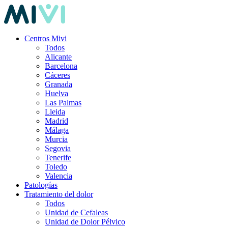
Centros Mivi
Todos
Alicante
Barcelona
Cáceres
Granada
Huelva
Las Palmas
Lleida
Madrid
Málaga
Murcia
Segovia
Tenerife
Toledo
Valencia
Patologías
Tratamiento del dolor
Todos
Unidad de Cefaleas
Unidad de Dolor Pélvico