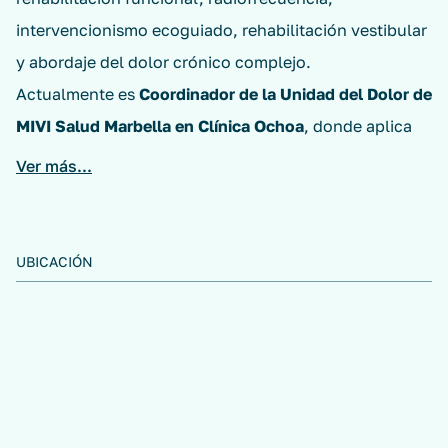
intervencionismo ecoguiado, rehabilitación vestibular
y abordaje del dolor crónico complejo.
Actualmente es
Coordinador de la Unidad del Dolor de
MIVI Salud Marbella en Clínica Ochoa
, donde aplica
un enfoque integral, mínimamente invasivo y basado
Ver más...
en la evidencia para mejorar la calidad de vida de los
pacientes.
Su formación incluye además medicina estética y
UBICACIÓN
antienvejecimiento, integrando un abordaje global de
salud, bienestar y funcionalidad. Su objetivo es
combinar conocimiento clínico, investigación y
tecnología para ofrecer soluciones eficaces, seguras y
personalizadas en el tratamiento del dolor.