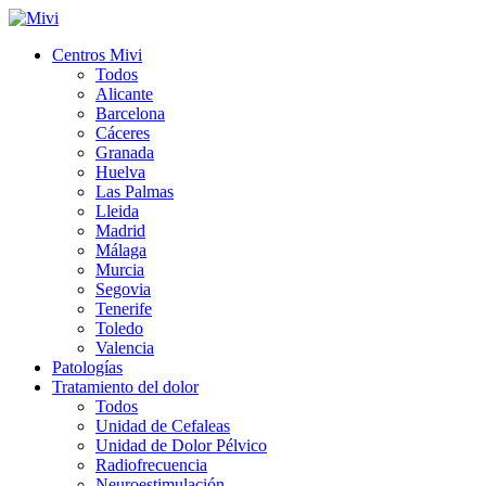
Centros Mivi
Todos
Alicante
Barcelona
Cáceres
Granada
Huelva
Las Palmas
Lleida
Madrid
Málaga
Murcia
Segovia
Tenerife
Toledo
Valencia
Patologías
Tratamiento del dolor
Todos
Unidad de Cefaleas
Unidad de Dolor Pélvico
Radiofrecuencia
Neuroestimulación