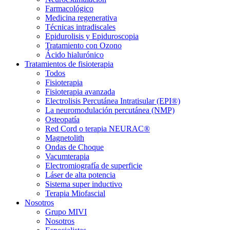
Farmacológico
Medicina regenerativa
Técnicas intradiscales
Epidurolisis y Epiduroscopia
Tratamiento con Ozono
Ácido hialurónico
Tratamientos de fisioterapia
Todos
Fisioterapia
Fisioterapia avanzada
Electrolisis Percutánea Intratisular (EPI®)
La neuromodulación percutánea (NMP)
Osteopatía
Red Cord o terapia NEURAC®
Magnetolith
Ondas de Choque
Vacumterapia
Electromiografía de superficie
Láser de alta potencia
Sistema super inductivo
Terapia Miofascial
Nosotros
Grupo MIVI
Nosotros