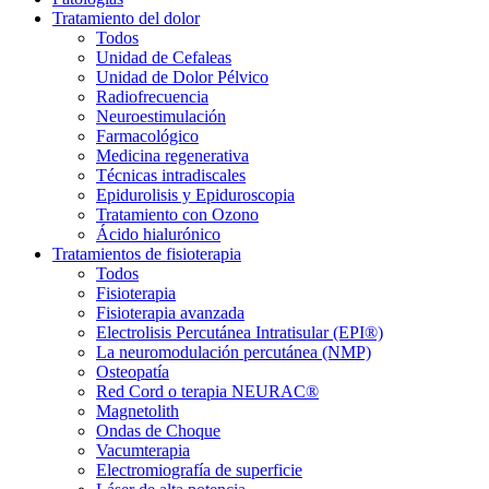
Tratamiento del dolor
Todos
Unidad de Cefaleas
Unidad de Dolor Pélvico
Radiofrecuencia
Neuroestimulación
Farmacológico
Medicina regenerativa
Técnicas intradiscales
Epidurolisis y Epiduroscopia
Tratamiento con Ozono
Ácido hialurónico
Tratamientos de fisioterapia
Todos
Fisioterapia
Fisioterapia avanzada
Electrolisis Percutánea Intratisular (EPI®)
La neuromodulación percutánea (NMP)
Osteopatía
Red Cord o terapia NEURAC®
Magnetolith
Ondas de Choque
Vacumterapia
Electromiografía de superficie